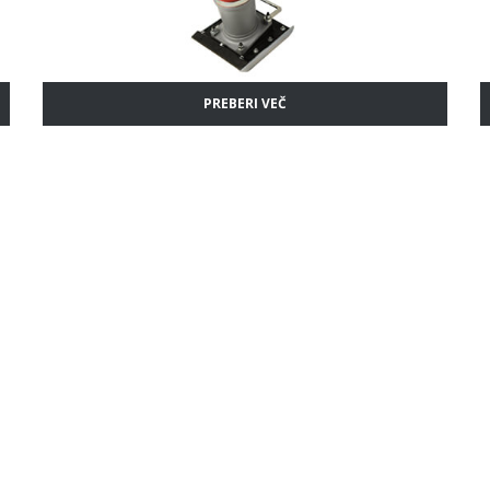
Vibrirne letve
Diamantne vrtalne krone
PREBERI VEČ
Transportni traki