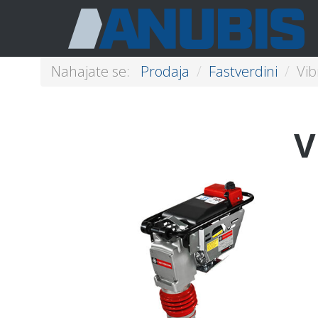
Nahajate se:
Prodaja
/
Fastverdini
/
Vib
V