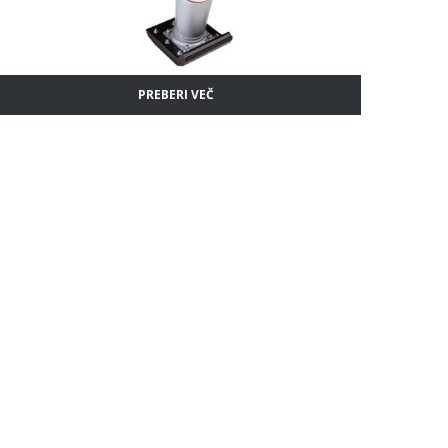
Dvojni rotacijski gladilci
PREBERI VEČ