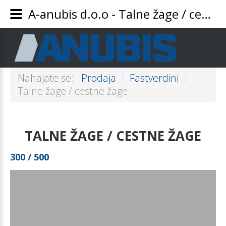
A-anubis d.o.o - Talne žage / cestne žage
Nahajate se:
Prodaja
/
Fastverdini
/
Talne žage / cestne žage
TALNE
ŽAGE
/
CESTNE
ŽAGE
300
/
500