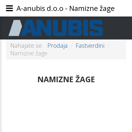
A-anubis d.o.o - Namizne žage
Nahajate se:
Prodaja
/
Fastverdini
/
Namizne žage
NAMIZNE
ŽAGE