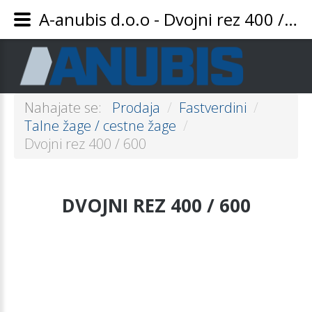
A-anubis d.o.o - Dvojni rez 400 / 600
Nahajate se:
Prodaja
/
Fastverdini
/
Talne žage / cestne žage
/
Dvojni rez 400 / 600
DVOJNI
REZ
400
/
600