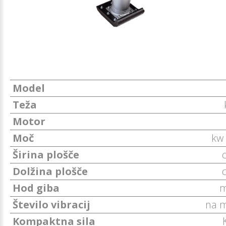
Model
Teža
Motor
Moč
kw
Širina plošče
Dolžina plošče
Hod giba
Število vibracij
na 
Kompaktna sila