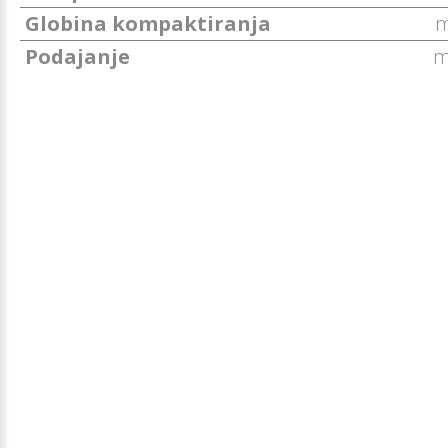
Globina kompaktiranja
Podajanje
m